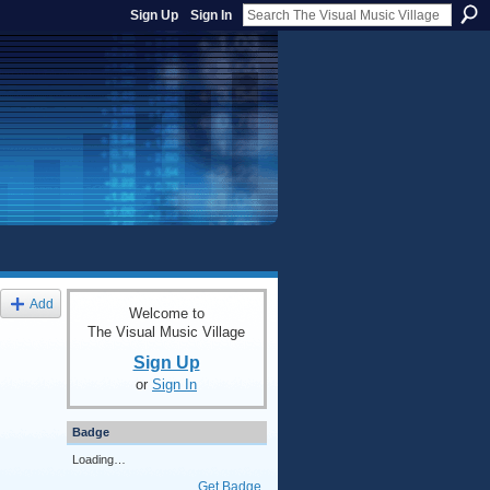
Sign Up
Sign In
Add
Welcome to
The Visual Music Village
Sign Up
or
Sign In
Badge
Loading…
Get Badge