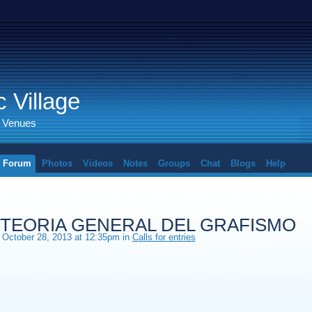
 Village
d Venues
Forum
Photos
Videos
Notes
Groups
Chat
Blogs
Help
.TEORIA GENERAL DEL GRAFISMO
October 28, 2013 at 12:35pm in
Calls for entries