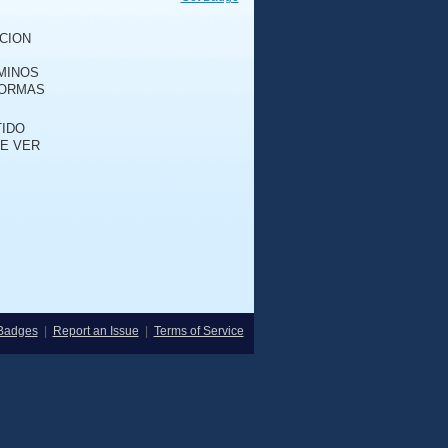
CION
MINOS
FORMAS
TIDO
UE VER
Badges
|
Report an Issue
|
Terms of Service