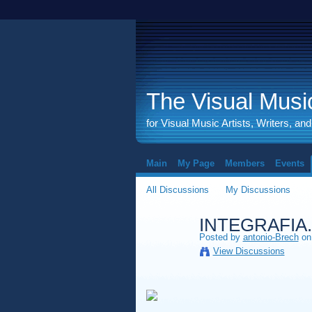
The Visual Music
for Visual Music Artists, Writers, an
Main
My Page
Members
Events
All Discussions
My Discussions
INTEGRAFIA
Posted by
antonio-Brech
on 
View Discussions