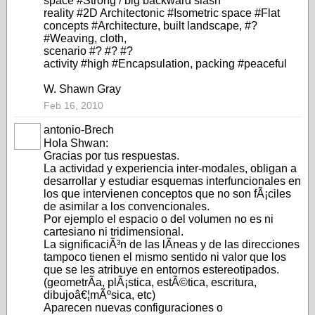
space #Strong / big backward slash
reality #2D Architectonic #Isometric space #Flat
concepts #Architecture, built landscape, #?
#Weaving, cloth,
scenario #? #? #?
activity #high #Encapsulation, packing #peaceful
W. Shawn Gray
Feb 16, 2010
antonio-Brech
Hola Shwan:
Gracias por tus respuestas.
La actividad y experiencia inter-modales, obligan a
desarrollar y estudiar esquemas interfuncionales en
los que intervienen conceptos que no son fÃ¡ciles
de asimilar a los convencionales.
Por ejemplo el espacio o del volumen no es ni
cartesiano ni tridimensional.
La significaciÃ³n de las lÃ­neas y de las direcciones
tampoco tienen el mismo sentido ni valor que los
que se les atribuye en entornos estereotipados.
(geometrÃ­a, plÃ¡stica, estÃ©tica, escritura,
dibujoâ€¦mÃºsica, etc)
Aparecen nuevas configuraciones o