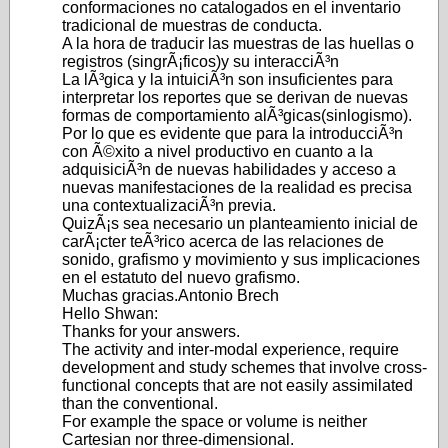
conformaciones no catalogados en el inventario
tradicional de muestras de conducta.
A la hora de traducir las muestras de las huellas o
registros (singrÃ¡ficos)y su interacciÃ³n
La lÃ³gica y la intuiciÃ³n son insuficientes para
interpretar los reportes que se derivan de nuevas
formas de comportamiento alÃ³gicas(sinlogismo).
Por lo que es evidente que para la introducciÃ³n
con Ã©xito a nivel productivo en cuanto a la
adquisiciÃ³n de nuevas habilidades y acceso a
nuevas manifestaciones de la realidad es precisa
una contextualizaciÃ³n previa.
QuizÃ¡s sea necesario un planteamiento inicial de
carÃ¡cter teÃ³rico acerca de las relaciones de
sonido, grafismo y movimiento y sus implicaciones
en el estatuto del nuevo grafismo.
Muchas gracias.Antonio Brech
Hello Shwan:
Thanks for your answers.
The activity and inter-modal experience, require
development and study schemes that involve cross-
functional concepts that are not easily assimilated
than the conventional.
For example the space or volume is neither
Cartesian nor three-dimensional.