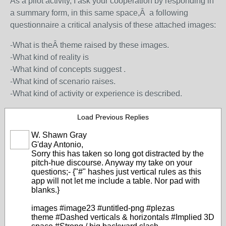
As a pilot activity, I ask your cooperation by responding in
a summary form, in this same space,Â a following
questionnaire a critical analysis of these attached images:
-What is theÂ theme raised by these images.
-What kind of reality is
-What kind of concepts suggest .
-What kind of scenario raises.
-What kind of activity or experience is described.
Load Previous Replies
W. Shawn Gray
G'day Antonio,
Sorry this has taken so long got distracted by the
pitch-hue discourse. Anyway my take on your
questions;- {"#" hashes just vertical rules as this
app will not let me include a table. Nor pad with
blanks.}
images #image23 #untitled-png #plezas
theme #Dashed verticals & horizontals #Implied 3D