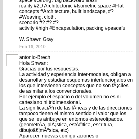
space #Strong / big backward slash
reality #2D Architectonic #Isometric space #Flat
concepts #Architecture, built landscape, #?
#Weaving, cloth,
scenario #? #? #?
activity #high #Encapsulation, packing #peaceful
W. Shawn Gray
Feb 16, 2010
antonio-Brech
Hola Shwan:
Gracias por tus respuestas.
La actividad y experiencia inter-modales, obligan a
desarrollar y estudiar esquemas interfuncionales en
los que intervienen conceptos que no son fÃ¡ciles
de asimilar a los convencionales.
Por ejemplo el espacio o del volumen no es ni
cartesiano ni tridimensional.
La significaciÃ³n de las lÃ­neas y de las direcciones
tampoco tienen el mismo sentido ni valor que los
que se les atribuye en entornos estereotipados.
(geometrÃ­a, plÃ¡stica, estÃ©tica, escritura,
dibujoâ€¦mÃºsica, etc)
Aparecen nuevas configuraciones o