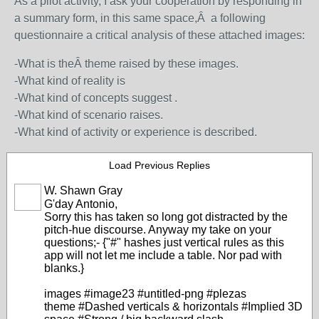
As a pilot activity, I ask your cooperation by responding in
a summary form, in this same space,Â a following
questionnaire a critical analysis of these attached images:
-What is theÂ theme raised by these images.
-What kind of reality is
-What kind of concepts suggest .
-What kind of scenario raises.
-What kind of activity or experience is described.
Load Previous Replies
W. Shawn Gray
G'day Antonio,
Sorry this has taken so long got distracted by the
pitch-hue discourse. Anyway my take on your
questions;- {"#" hashes just vertical rules as this
app will not let me include a table. Nor pad with
blanks.}
images #image23 #untitled-png #plezas
theme #Dashed verticals & horizontals #Implied 3D