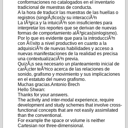
conformaciones no catalogados en el inventario
tradicional de muestras de conducta.
A la hora de traducir las muestras de las huellas o
registros (singrÃ¡ficos)y su interacciÃ³n
La lÃ³gica y la intuiciÃ³n son insuficientes para
interpretar los reportes que se derivan de nuevas
formas de comportamiento alÃ³gicas(sinlogismo).
Por lo que es evidente que para la introducciÃ³n
con Ã©xito a nivel productivo en cuanto a la
adquisiciÃ³n de nuevas habilidades y acceso a
nuevas manifestaciones de la realidad es precisa
una contextualizaciÃ³n previa.
QuizÃ¡s sea necesario un planteamiento inicial de
carÃ¡cter teÃ³rico acerca de las relaciones de
sonido, grafismo y movimiento y sus implicaciones
en el estatuto del nuevo grafismo.
Muchas gracias.Antonio Brech
Hello Shwan:
Thanks for your answers.
The activity and inter-modal experience, require
development and study schemes that involve cross-
functional concepts that are not easily assimilated
than the conventional.
For example the space or volume is neither
Cartesian nor three-dimensional.