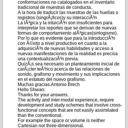
conformaciones no catalogados en el inventario
tradicional de muestras de conducta.
A la hora de traducir las muestras de las huellas o
registros (singrÃ¡ficos)y su interacciÃ³n
La lÃ³gica y la intuiciÃ³n son insuficientes para
interpretar los reportes que se derivan de nuevas
formas de comportamiento alÃ³gicas(sinlogismo).
Por lo que es evidente que para la introducciÃ³n
con Ã©xito a nivel productivo en cuanto a la
adquisiciÃ³n de nuevas habilidades y acceso a
nuevas manifestaciones de la realidad es precisa
una contextualizaciÃ³n previa.
QuizÃ¡s sea necesario un planteamiento inicial de
carÃ¡cter teÃ³rico acerca de las relaciones de
sonido, grafismo y movimiento y sus implicaciones
en el estatuto del nuevo grafismo.
Muchas gracias.Antonio Brech
Hello Shwan:
Thanks for your answers.
The activity and inter-modal experience, require
development and study schemes that involve cross-
functional concepts that are not easily assimilated
than the conventional.
For example the space or volume is neither
Cartesian nor three-dimensional.