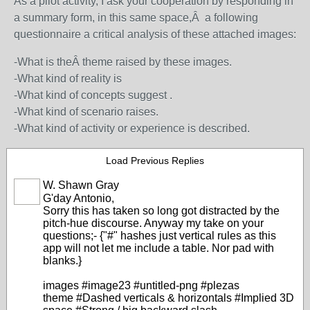
As a pilot activity, I ask your cooperation by responding in
a summary form, in this same space,Â a following
questionnaire a critical analysis of these attached images:
-What is theÂ theme raised by these images.
-What kind of reality is
-What kind of concepts suggest .
-What kind of scenario raises.
-What kind of activity or experience is described.
Load Previous Replies
W. Shawn Gray
G'day Antonio,
Sorry this has taken so long got distracted by the
pitch-hue discourse. Anyway my take on your
questions;- {"#" hashes just vertical rules as this
app will not let me include a table. Nor pad with
blanks.}
images #image23 #untitled-png #plezas
theme #Dashed verticals & horizontals #Implied 3D