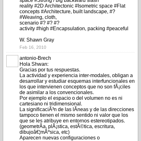
space #Strong / big backward slash
reality #2D Architectonic #Isometric space #Flat
concepts #Architecture, built landscape, #?
#Weaving, cloth,
scenario #? #? #?
activity #high #Encapsulation, packing #peaceful
W. Shawn Gray
Feb 16, 2010
antonio-Brech
Hola Shwan:
Gracias por tus respuestas.
La actividad y experiencia inter-modales, obligan a
desarrollar y estudiar esquemas interfuncionales en
los que intervienen conceptos que no son fÃ¡ciles
de asimilar a los convencionales.
Por ejemplo el espacio o del volumen no es ni
cartesiano ni tridimensional.
La significaciÃ³n de las lÃ­neas y de las direcciones
tampoco tienen el mismo sentido ni valor que los
que se les atribuye en entornos estereotipados.
(geometrÃ­a, plÃ¡stica, estÃ©tica, escritura,
dibujoâ€¦mÃºsica, etc)
Aparecen nuevas configuraciones o